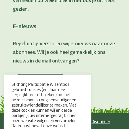
vermelden op welke plek in het bos je dit hebt
gezien.
E-nieuws
Regelmatig versturen wij e-nieuws naar onze
abonnees. Wil je ook heel gemakkelijk ons
nieuws in de mail ontvangen?
IK SCHRIJF ME IN
Stichting Participatie Wisentbos
gebruikt cookies (en daarmee
vergelijkbare technieken) om het
bezoek voor jou nog eenvoudiger en
gebruiksvriendelijker te maken. Met
deze cookies kunnen wij en derde
partijen jouw internetgedrag binnen
onze website volgen en verzamelen.
© 2026 Stichting Participatie Wisentbos –
Disclaimer
Daarnaast bevat onze website