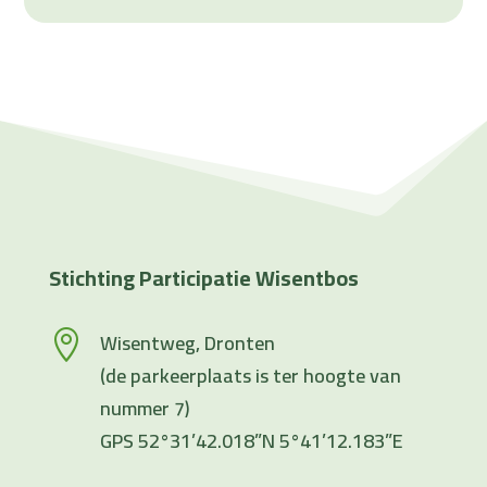
Stichting Participatie Wisentbos
Wisentweg, Dronten

(de parkeerplaats is ter hoogte van
nummer 7)
GPS 52°31’42.018”N 5°41’12.183”E