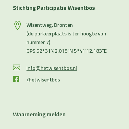
Stichting Participatie Wisentbos
Wisentweg, Dronten

(de parkeerplaats is ter hoogte van
nummer 7)
GPS 52°31’42.018”N 5°41’12.183”E
info@hetwisentbos.nl

/hetwisentbos

Waarneming melden