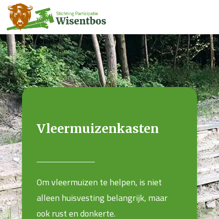
Vleermuizenkasten
Om vleermuizen te helpen, is niet
alleen huisvesting belangrijk, maar
ook rust en donkerte.